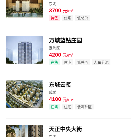
东明
3700
元/m²
效果图
待售
住宅
低总价
万城蓝钻庄园
定陶区
4200
元/m²
效果图
在售
住宅
低总价
人车分流
东城云玺
成武
4100
元/m²
效果图
在售
住宅
低密社区
天正中央大街