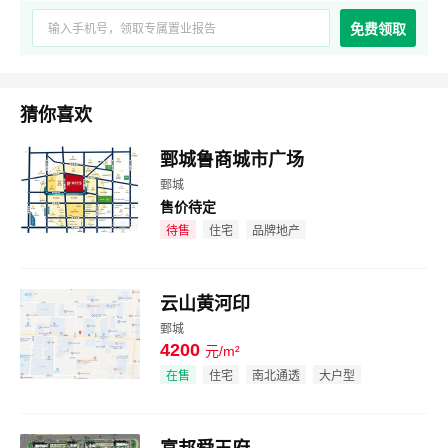
免费领取
猜你喜欢
鄄城鲁商城市广场
鄄城
售价待定
效果图
待售
住宅
品牌地产
云山黄河印
鄄城
4200
元/m²
效果图
在售
住宅
南北通透
大户型