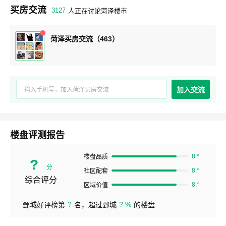
买房交流
3127
人正在讨论菏泽楼市
菏泽买房交流（463）
加入交流
楼盘评测报告
8.*
楼盘品质
?
分
8.*
社区配套
综合评分
8.*
区域价值
?
? %
鄄城好评榜第
名，超过鄄城
的楼盘