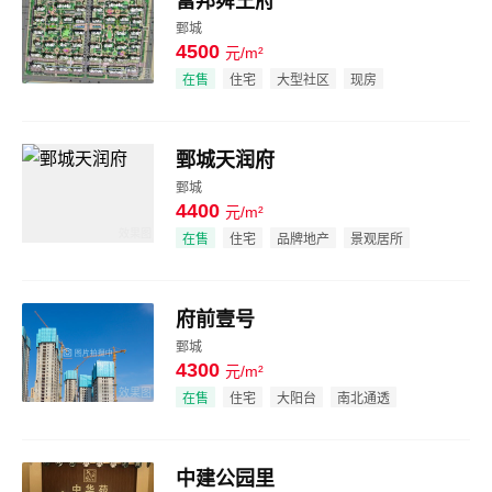
富邦舜王府
鄄城
4500
元/m²
效果图
在售
住宅
大型社区
现房
鄄城天润府
鄄城
4400
元/m²
效果图
在售
住宅
品牌地产
景观居所
府前壹号
鄄城
4300
元/m²
效果图
在售
住宅
大阳台
南北通透
中建公园里