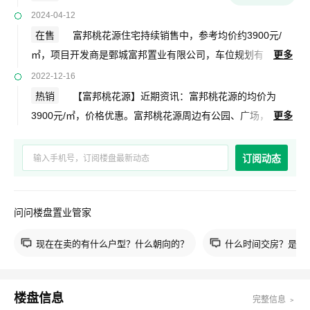
2024-04-12
在售
富邦桃花源住宅持续销售中，参考均价约3900元/
㎡，项目开发商是鄄城富邦置业有限公司，车位规划有
更多
2396个，楼盘位于鄄城鄄五路与南环路交汇处濮水公园对过新
2022-12-16
二院南侧。以上信息仅供参考，销控信息随时变动，具体请以
热销
【富邦桃花源】近期资讯：富邦桃花源的均价为
售楼处公示为准，了解项目更多优惠信息请拨打400电话免费
3900元/㎡，价格优惠。富邦桃花源周边有公园、广场，
更多
咨询。关注本楼盘及时获取最新信息。富邦桃花源位于鄄城鄄
配套设施齐全，出行方便，非常适合居住。富邦桃花源地址：
五路与南环路交汇处濮水公园对过新二院南侧，项目由鄄城富
鄄五路与南环路交汇处濮水公园对过新二院南侧。关注本楼盘
订阅动态
邦置业有限公司倾力打造，交房时间为2021年12月（以实际
获取最新信息。
交付为准），规划面积130000.00平米，建筑面积600000.00
平米，规划户数约2379户。
问问楼盘置业管家
现在在卖的有什么户型？什么朝向的？
什么时间交房？是现
楼盘信息
完整信息 ﹥