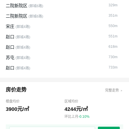
二院新院区
329m
(鄄城6路)
二院新院区
351m
(鄄城6路)
宋庄
550m
(鄄城4路)
赵口
551m
(鄄城4路)
赵口
618m
(鄄城4路)
苏屯
730m
(鄄城4路)
赵口
733m
(鄄城4路)
房价走势
完整走势 ﹥
楼盘均价
区域均价
3900元/㎡
4244元/㎡
环比上月
-0.10%