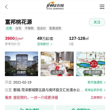

富邦桃花源
关注
在售
住宅
不限购
低总价
配套成熟
3900
49
127-128
元/m²
万起/套
㎡
参考均价
ⓘ
咨询首付
3室
效果图
实景图
位置交通图
开盘
2021-02-19
新开盘通知
-
位置
鄄城
菏泽鄄城鄄五路与南环路交汇处濮水公园对过新二院南侧
发地址到手机
看房
提前预约，一对一介绍更详细
立即预约