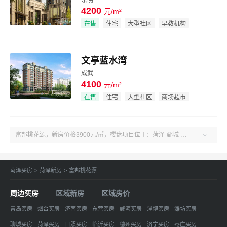
东明
4200
元/m²
效果图
在售
住宅
大型社区
早教机构
文亭蓝水湾
成武
4100
元/m²
效果图
在售
住宅
大型社区
商场超市
富邦桃花源，新房价格3900元/㎡，楼盘项目位于：菏泽-鄄城-菏泽鄄城鄄五路与南环路交汇处濮水公园对过新二院南侧。户型3室、建面127-128㎡。了解更多楼盘售楼电话、房价、户型、绿化率、周边配套、产权、物业、开发商等富邦桃花源楼盘信息，关注吉屋菏泽富邦桃花源！

菏泽买房
>
菏泽新房
>
富邦桃花源
周边买房
区域新房
区域房价
青岛买房
烟台买房
济南买房
东营买房
威海买房
淄博买房
潍坊买房
聊城买房
菏泽买房
日照买房
临沂买房
德州买房
济宁买房
枣庄买房