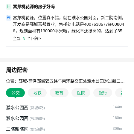
富邦桃花源的房子好吗
问
富邦桃花源，位置真不错，就在濮水公园对面，新二院南侧。
答
开发商是鄄城富邦置业，售楼处电话是4007638577转00804
6，规划面积有130000平米哦，绿化率还挺高的，达到了35.0
0%。总体感觉还不错，你可以考虑一下。
全部
个回答>
3
周边配套
位置：鄄城-菏泽鄄城鄄五路与南环路交汇处濮水公园对过新二院南侧
公交
地铁
教育
医院
银行
美食
濮水公园西
144m
(鄄城6路)
濮水公园西
160m
(鄄城6路)
二院新院区
306m
(鄄城6路)