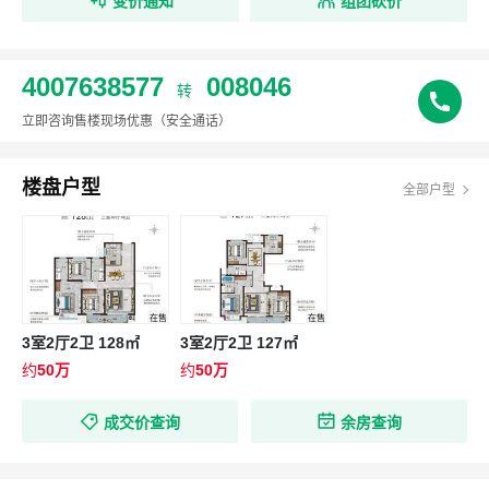
变价通知
组团砍价
4007638577
008046
转
立即咨询售楼现场优惠
（安全通话）
楼盘户型
全部户型
在售
在售
3室2厅2卫 128㎡
3室2厅2卫 127㎡
约
50万
约
50万
成交价查询
余房查询