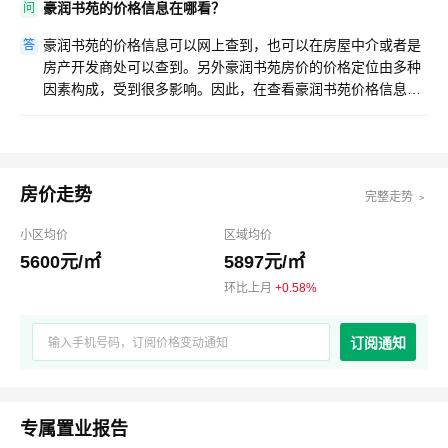
豪润书苑的价格信息在哪看？
问
豪润书苑的价格信息可以网上查到，也可以在房屋中介或者是
答
房产开发商处可以查到。另外豪润书苑房价的价格定位由多种
因素构成，受到很多影响。因此，在查看豪润书苑价格信息的
时候，务必需详细查看，多方咨询，确保真实性。
房价走势
完整走势 ﹥
小区均价
区域均价
5600元/㎡
5897元/㎡
环比上月
+0.58%
订阅通知
专属置业报告