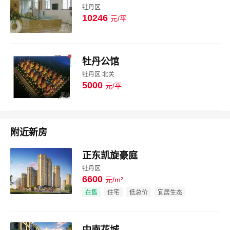
牡丹区
10246
元/平
图片
牡丹公馆
牡丹区 北关
5000
元/平
图片
附近新房
正东凯旋豪庭
牡丹区
6600
元/m²
效果图
在售
住宅
低总价
宜居生态
中南花城