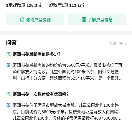
3室2厅2卫 126.3㎡
3室2厅1卫 113.1㎡
咨询户型房源
了解户型信息
问答
全部问答
豪润书苑最新房价是多少？
问
豪润书苑最新房价的均价约为5600元/平米。豪润书苑位于菏
答
泽市解放大街南段，儿童公园北约100米路东，附近交通便
利，出行十分方便。建筑面积为52344.0平米，是一个很好的
楼盘，个人认为潜力很大，应该会升值的。
豪润书苑一次性付款有优惠吗？
问
豪润书苑位于菏泽市解放大街南段，儿童公园北约100米路
答
东，目前均价为5600元/平米，售楼处地址是解放大街南段，
儿童公园北约100米，具体的楼盘优惠请拨打4007508888 转
67591免费咨询。