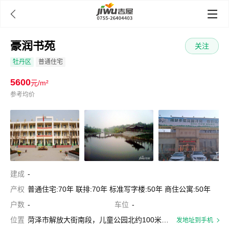

豪润书苑
关注
牡丹区
普通住宅
5600
元/m²
参考均价
建成
-
产权
普通住宅:70年 联排:70年 标准写字楼:50年 商住公寓:50年
户数
-
车位
-
位置
菏泽市解放大街南段，儿童公园北约100米路东
发地址到手机