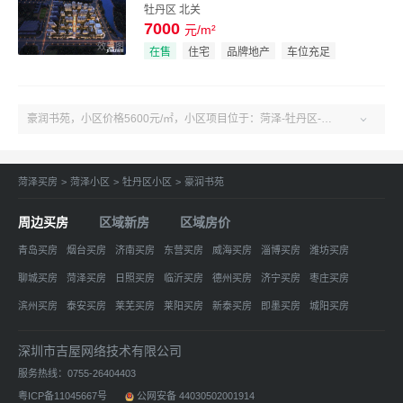
牡丹区 北关
7000
元/m²
效果图
在售
住宅
品牌地产
车位充足
豪润书苑，小区价格5600元/㎡，小区项目位于：菏泽-牡丹区-菏泽市解放大街南段，儿童公园北约100米路东。户型3室、建面113-126㎡。了解更多小区房源、房价、户型、绿化率、周边配套、产权、物业、开发商等豪润书苑小区信息，关注吉屋菏泽豪润书苑！

菏泽买房
>
菏泽小区
>
牡丹区小区
>
豪润书苑
周边买房
区域新房
区域房价
青岛买房
烟台买房
济南买房
东营买房
威海买房
淄博买房
潍坊买房
聊城买房
菏泽买房
日照买房
临沂买房
德州买房
济宁买房
枣庄买房
滨州买房
泰安买房
莱芜买房
莱阳买房
新泰买房
即墨买房
城阳买房
平度买房
胶州买房
莱西买房
黄岛买房
青岛城区买房
网站地图
深圳市吉屋网络技术有限公司
服务热线：0755-26404403
粤ICP备11045667号
公网安备 44030502001914