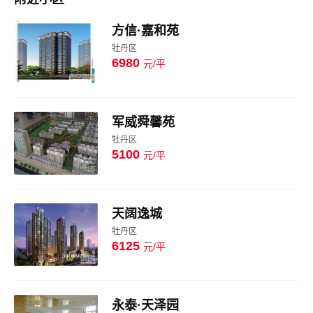
方信·嘉和苑
牡丹区
6980
元/平
图片
军威舜馨苑
牡丹区
5100
元/平
图片
天阔逸城
牡丹区
6125
元/平
图片
永泰·天泽园