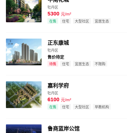
牡丹区
5300
元/m²
效果图
在售
住宅
大型社区
宜居生态
正东康城
牡丹区
售价待定
效果图
待售
住宅
宜居生态
不限购
嘉利学府
牡丹区
6100
元/m²
效果图
在售
住宅
大型社区
早教机构
鲁商蓝岸公馆