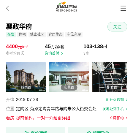

襄政华府
关注
在售
住宅
低密社区
宜居生态
车位充足
4400
45
103-138
元/m²
万起/套
㎡
参考均价
ⓘ
咨询首付
3室
效果图
实景图
配套图
开盘
2019-07-28
新开盘通知
-
位置
定陶区
菏泽定陶青年路与陶朱公大街交会处
发地址到手机
看房
提前预约，一对一介绍更详细
立即预约