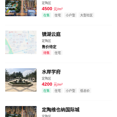
定陶区
4500
元/m²
效果图
在售
住宅
小户型
大型社区
镜湖云庭
定陶区
售价待定
效果图
待售
住宅
水岸学府
定陶区
4200
元/m²
效果图
在售
住宅
小户型
低总价
定陶维也纳国际城
定陶区