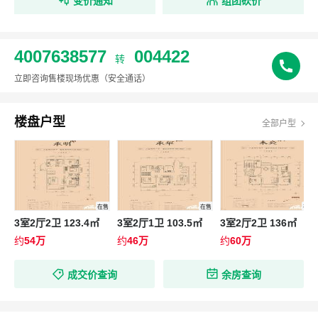
变价通知
组团砍价
4007638577
004422
转
立即咨询售楼现场优惠
（安全通话）
楼盘户型
全部户型
在售
在售
在售
3室2厅2卫 123.4㎡
3室2厅1卫 103.5㎡
3室2厅2卫 136㎡
约
54万
约
46万
约
60万
成交价查询
余房查询