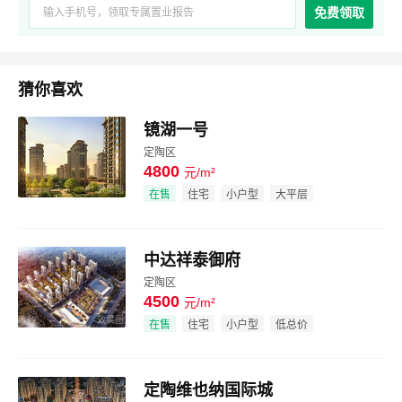
免费领取
猜你喜欢
镜湖一号
定陶区
4800
元/m²
效果图
在售
住宅
小户型
大平层
中达祥泰御府
定陶区
4500
元/m²
效果图
在售
住宅
小户型
低总价
定陶维也纳国际城