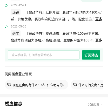
2022-12-21
热销
【襄政华府】近期介绍：襄政华府的均价为4100元/
㎡，价格优惠。襄政华府周边有公园、广场，配套设施齐
更多
全，出行方便，非常适合居住。襄政华府地址：青年路与陶朱
2022-05-16
公大街交汇处东南。具体信息以售楼处为准。
进度
【襄政华府】楼盘动态：襄政华府4100元/平方米。
襄政华府项目为多层,小高层,高层。主要的户型为103.45
更多
平-138平3居。襄政华府地址在：青年路与陶朱公大街交汇处
东南。毛坯交房。襄政华府容积率2.4。中国农业银行中国农
订阅动态
商银行。绿化率35.25%。共1910户。敬请关注。更多详情欢
迎致电咨询。
问问楼盘置业管家
现在在卖的有什么户型？什么朝向的？
什么时间交房？是现
楼盘信息
完整信息 ﹥