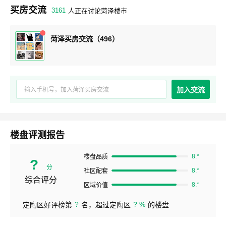
买房交流
3161
人正在讨论菏泽楼市
菏泽买房交流（496）
加入交流
楼盘评测报告
8.*
楼盘品质
?
分
8.*
社区配套
综合评分
8.*
区域价值
?
? %
定陶区好评榜第
名，超过定陶区
的楼盘