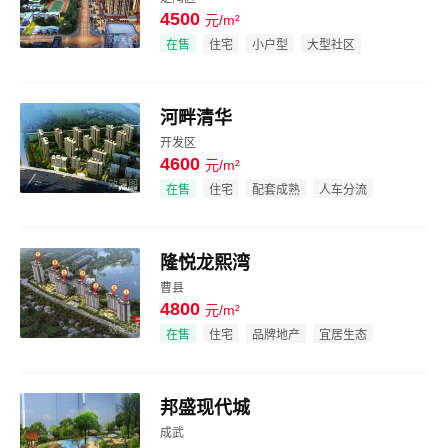
4500
元/m²
效果图
在售
住宅
小户型
大型社区
河畔清华
开发区
4600
元/m²
效果图
在售
住宅
配套成熟
人车分流
隆悦龙熙湾
曹县
4800
元/m²
效果图
在售
住宅
品牌地产
宜居生态
邦盛现代城
成武