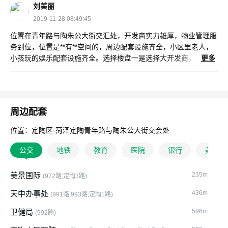
为湖景高层住宅楼。观景小高层，花园电梯洋房，同时配有商业。
刘美丽
襄政地产以高标准、高品质的开发理念，力争将本项目打造成定陶
2019-11-28 08:49:45
区旧城改造的标杆工程，使襄正华府成为定陶新城市的形象窗口！
位置在青年路与陶朱公大街交汇处，开发商实力雄厚，物业管理服
务到位，位置是**有**空间的，周边配套设施齐全，小区里老人，
小孩玩的娱乐配套设施齐全。选择楼盘一是选择大开发商，
更多
因为有好多小开发商楼建着建着就出现资金短缺的问题，所以有些
已经拿着这积攒一辈子的辛苦钱买了一套房子，**后钱落水漂了，
房子也没有。所以买房子千万要选择大的开发商。
周边配套
位置：定陶区-菏泽定陶青年路与陶朱公大街交会处
公交
地铁
教育
医院
银行
美食
美景国际
235m
(972路;定陶3路)
天中办事处
436m
(991路;993路;定陶1路)
卫健局
596m
(992路)