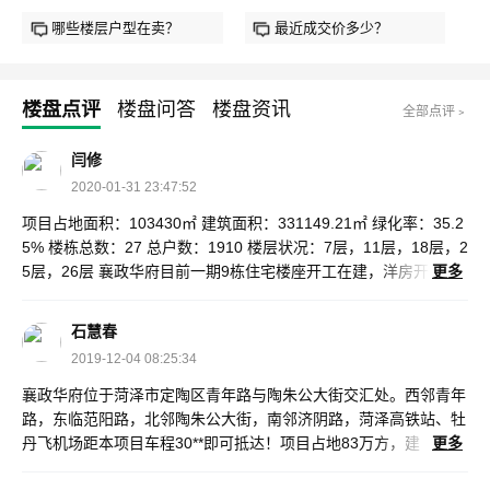
哪些楼层户型在卖？
最近成交价多少？
楼盘点评
楼盘问答
楼盘资讯
全部点评﹥
闫修
2020-01-31 23:47:52
项目占地面积：103430㎡ 建筑面积：331149.21㎡ 绿化率：35.2
5% 楼栋总数：27 总户数：1910 楼层状况：7层，11层，18层，2
5层，26层 襄政华府目前一期9栋住宅楼座开工在建，洋房开
更多
盘销售 高层住宅均价4100元/平米，洋房均价5200元/平米
石慧春
2019-12-04 08:25:34
襄政华府位于菏泽市定陶区青年路与陶朱公大街交汇处。西邻青年
路，东临范阳路，北邻陶朱公大街，南邻济阴路，菏泽高铁站、牡
丹飞机场距本项目车程30**即可抵达！项目占地83万方，建
更多
筑面积12万方，容积率2.39，绿化率35.25%。项目首期开发产品