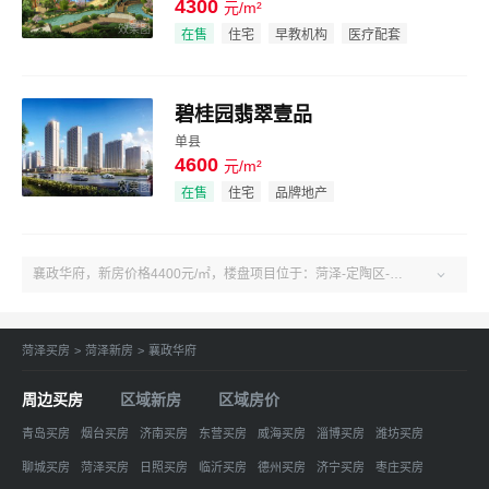
4300
元/m²
效果图
在售
住宅
早教机构
医疗配套
碧桂园翡翠壹品
单县
4600
元/m²
效果图
在售
住宅
品牌地产
襄政华府，新房价格4400元/㎡，楼盘项目位于：菏泽-定陶区-菏泽定陶青年路与陶朱公大街交会处。户型3室、建面103-138㎡。了解更多楼盘售楼电话、房价、户型、绿化率、周边配套、产权、物业、开发商等襄政华府楼盘信息，关注吉屋菏泽襄政华府！

菏泽买房
>
菏泽新房
>
襄政华府
周边买房
区域新房
区域房价
青岛买房
烟台买房
济南买房
东营买房
威海买房
淄博买房
潍坊买房
聊城买房
菏泽买房
日照买房
临沂买房
德州买房
济宁买房
枣庄买房